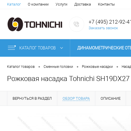
Каталог
О компании
Услуги
Доставка
Контакты
+7 (495) 212-92-4
Заказать звонок
КАТАЛОГ ТОВАРОВ
ДИНАМОМЕТРИЧЕСКИЕ ОТ
ТЕСТЕРЫ КРУТЯЩЕГО МОМ
•
•
•
Каталог товаров
Сменные головки
Рожковые насадки
Наса
Рожковая насадка Tohnichi SH19DX27
ВЕРНУТЬСЯ В РАЗДЕЛ
ОБЗОР ТОВАРА
ОПИСАНИЕ