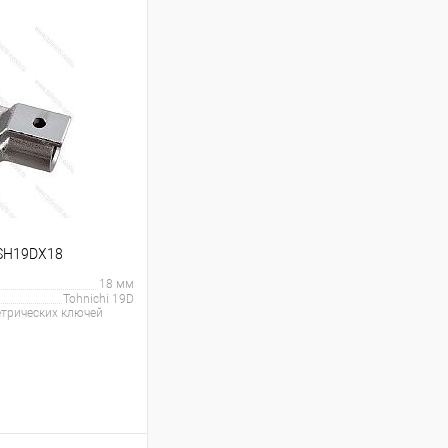
 SH19DX18
18 мм
Tohnichi 19D
трических ключей