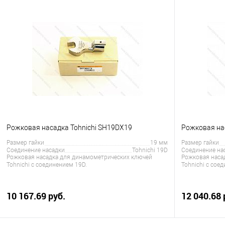
Рожковая насадка Tohnichi SH19DX19
Рожковая на
Размер гайки
19 мм
Размер гайки
Соединение насадки
Tohnichi 19D
Соединение на
Рожковая насадка для динамометрических ключей
Рожковая наса
Tohnichi с соединением 19D.
Tohnichi с сое
10 167.69 руб.
12 040.68 