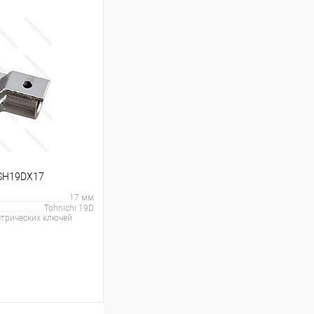
ину
Сравнение
Под заказ
 SH19DX17
17 мм
Tohnichi 19D
трических ключей