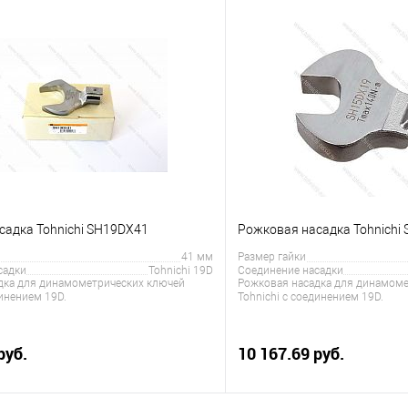
В корзину
В корз
 клик
Сравнение
Купить в 1 клик
е
Под заказ
В избранное
садка Tohnichi SH19DX41
Рожковая насадка Tohnichi
41 мм
Размер гайки
садки
Tohnichi 19D
Соединение насадки
дка для динамометрических ключей
Рожковая насадка для динамоме
динением 19D.
Tohnichi с соединением 19D.
руб.
10 167.69 руб.