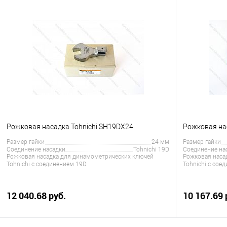
В корзину
Купить в 1 клик
Сравнение
Купить в 1
В избранное
Под заказ
В избранно
Рожковая насадка Tohnichi SH19DX24
Рожковая на
Размер гайки
24 мм
Размер гайки
Соединение насадки
Tohnichi 19D
Соединение на
Рожковая насадка для динамометрических ключей
Рожковая наса
Tohnichi с соединением 19D.
Tohnichi с сое
12 040.68 руб.
10 167.69 