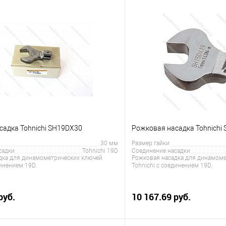
садка Tohnichi SH19DX30
Рожковая насадка Tohnichi
30 мм
Размер гайки
садки
Tohnichi 19D
Соединение насадки
дка для динамометрических ключей
Рожковая насадка для динамоме
динением 19D.
Tohnichi с соединением 19D.
руб.
10 167.69 руб.