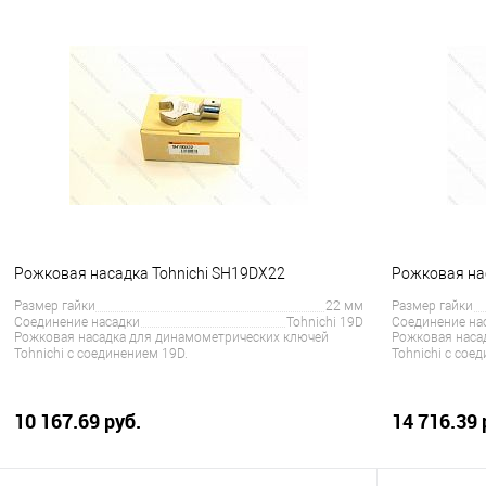
В корзину
Купить в 1 клик
Сравнение
Купить в 1
В избранное
Под заказ
В избранно
Рожковая насадка Tohnichi SH19DX22
Рожковая на
Размер гайки
22 мм
Размер гайки
Соединение насадки
Tohnichi 19D
Соединение на
Рожковая насадка для динамометрических ключей
Рожковая наса
Tohnichi с соединением 19D.
Tohnichi с сое
10 167.69 руб.
14 716.39 