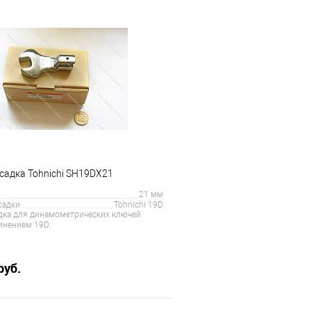
В корзину
В корз
 клик
Сравнение
Купить в 1 клик
е
Под заказ
В избранное
садка Tohnichi SH19DX21
21 мм
садки
Tohnichi 19D
дка для динамометрических ключей
динением 19D.
руб.