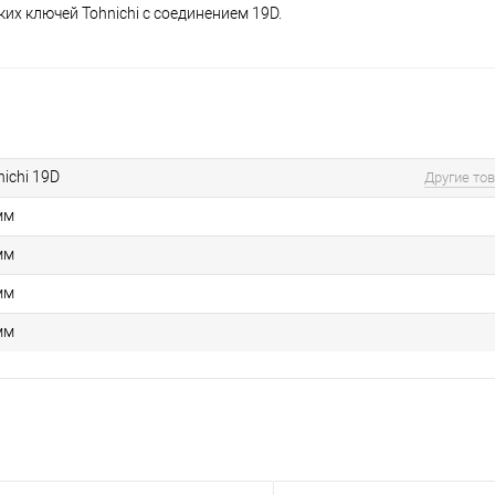
х ключей Tohnichi с соединением 19D.
SH19DX27
SH19DX27
SH19DX27
SH19DX27
фото 5
фото 6
фото 7
фото 8
nichi 19D
Другие то
мм
мм
мм
мм