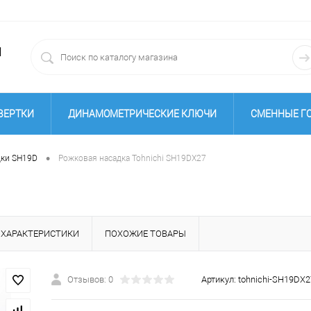
1
ВЕРТКИ
ДИНАМОМЕТРИЧЕСКИЕ КЛЮЧИ
СМЕННЫЕ Г
ЕНТА
ДОПОЛНИТЕЛЬНЫЕ ПРИНАДЛЕЖНОСТИ
ГАЙКО
•
дки SH19D
Рожковая насадка Tohnichi SH19DX27
ХАРАКТЕРИСТИКИ
ПОХОЖИЕ ТОВАРЫ
Отзывов: 0
Артикул:
tohnichi-SH19DX2