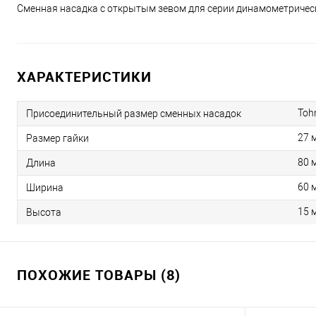
Сменная насадка с открытым зевом для серии динамометрически
SH19DX27
SH19DX27
SH19DX27
SH19DX27
фото 2
фото 3
фото 4
ХАРАКТЕРИСТИКИ
Toh
Присоединительный размер сменных насадок
27 
Размер гайки
80 
Длина
60 
Ширина
15 
Высота
ПОХОЖИЕ ТОВАРЫ (8)