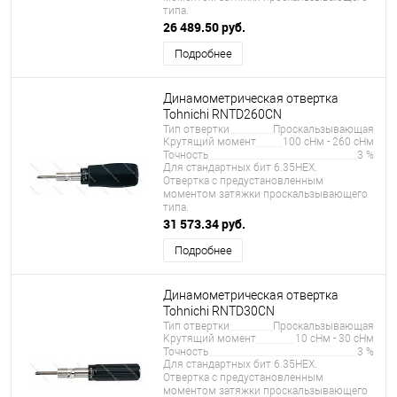
типа.
26 489.50 руб.
Подробнее
Динамометрическая отвертка
Tohnichi RNTD260CN
Тип отвертки
Проскальзывающая
Крутящий момент
100 сНм - 260 сНм
Точность
3 %
Для стандартных бит 6.35HEX.
Отвертка с предустановленным
моментом затяжки проскальзывающего
типа.
31 573.34 руб.
Подробнее
Динамометрическая отвертка
Tohnichi RNTD30CN
Тип отвертки
Проскальзывающая
Крутящий момент
10 сНм - 30 сНм
Точность
3 %
Для стандартных бит 6.35HEX.
Отвертка с предустановленным
моментом затяжки проскальзывающего