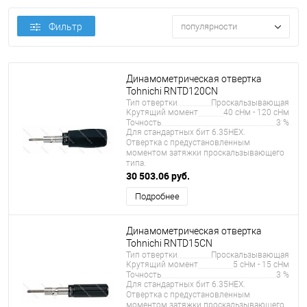
Фильтр
популярности
Динамометрическая отвертка
Tohnichi RNTD120CN
Тип отвертки
Проскальзывающая
Крутящий момент
40 сНм - 120 сНм
Точность
3 %
Для стандартных бит 6.35HEX.
Отвертка с предустановленным
моментом затяжки проскальзывающего
типа.
30 503.06 руб.
Подробнее
Динамометрическая отвертка
Tohnichi RNTD15CN
Тип отвертки
Проскальзывающая
Крутящий момент
5 сНм - 15 сНм
Точность
3 %
Для стандартных бит 6.35HEX.
Отвертка с предустановленным
моментом затяжки проскальзывающего