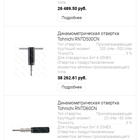
типа.
26 489.50 руб.
Подробнее
Динамометрическая отвертка
Tohnichi RNTD500CN
Тип отвертки
Проскальзывающая
Крутящий момент
200 сНм - 500 сНм
Точность
3 %
Для стандартных бит 6.35HEX.
Отвертка с предустановленным
моментом затяжки проскальзывающего
типа.
38 262.61 руб.
Подробнее
Динамометрическая отвертка
Tohnichi RNTD60CN
Тип отвертки
Проскальзывающая
Крутящий момент
20 сНм - 60 сНм
Точность
3 %
Для стандартных бит 6.35HEX.
Отвертка с предустановленным
моментом затяжки проскальзывающего