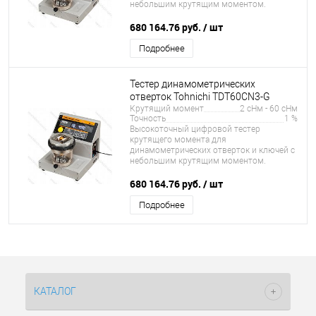
небольшим крутящим моментом.
680 164.76 руб.
/ шт
Подробнее
Тестер динамометрических
отверток Tohnichi TDT60CN3-G
Крутящий момент
2 сНм - 60 сНм
Точность
1 %
Высокоточный цифровой тестер
крутящего момента для
динамометрических отверток и ключей с
небольшим крутящим моментом.
680 164.76 руб.
/ шт
Подробнее
КАТАЛОГ