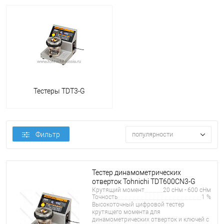
Тестеры TDT3-G
Фильтр
популярности
Тестер динамометрических
отверток Tohnichi TDT600CN3-G
Крутящий момент
20 сНм - 600 сНм
Точность
1 %
Высокоточный цифровой тестер
крутящего момента для
динамометрических отверток и ключей с