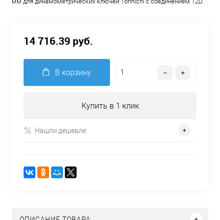
мм для динамометрических ключей Tohnichi с соединением 12D.
HH12DX5
HH12DX5
HH12DX5
HH12DX5
H
фото 2
фото 3
фото 4
ф
14 716.39 руб.
В корзину
Купить в 1 клик
Нашли дешевле
ОПИСАНИЕ ТОВАРА