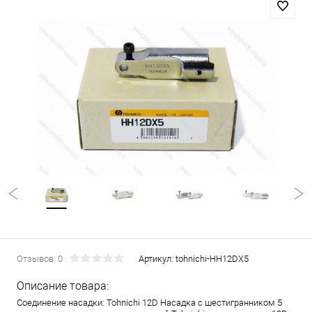
Насадка с
Насадка с
Насадка с
Насадка с
На
шестигранником
шестигранником
шестигранником
шестигранником
шес
Отзывов: 0
Артикул:
tohnichi-HH12DX5
Описание товара:
Tohnichi
Tohnichi
Tohnichi
Tohnichi
T
Соединение насадки: Tohnichi 12D Насадка с шестигранником 5