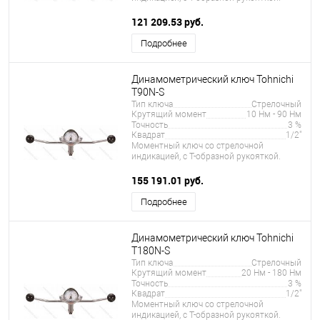
121 209.53 руб.
Подробнее
Динамометрический ключ Tohnichi
T90N-S
Тип ключа
Стрелочный
Крутящий момент
10 Нм - 90 Нм
Точность
3 %
Квадрат
1/2"
Моментный ключ со стрелочной
индикацией, с Т-образной рукояткой.
155 191.01 руб.
Подробнее
Динамометрический ключ Tohnichi
T180N-S
Тип ключа
Стрелочный
Крутящий момент
20 Нм - 180 Нм
Точность
3 %
Квадрат
1/2"
Моментный ключ со стрелочной
индикацией, с Т-образной рукояткой.